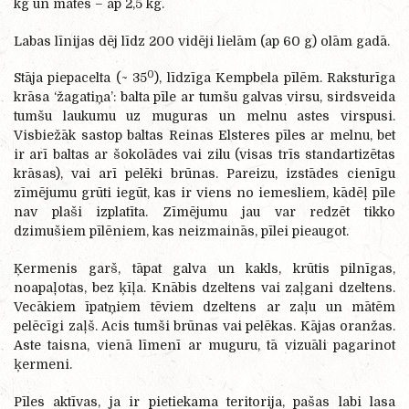
kg un mātes – ap 2,5 kg.
Labas līnijas dēj līdz 200 vidēji lielām (ap 60 g) olām gadā.
0
Stāja piepacelta (~ 35
), līdzīga Kempbela pīlēm. Raksturīga
krāsa ‘žagatiņa’: balta pīle ar tumšu galvas virsu, sirdsveida
tumšu laukumu uz muguras un melnu astes virspusi.
Visbiežāk sastop baltas Reinas Elsteres pīles ar melnu, bet
ir arī baltas ar šokolādes vai zilu (visas trīs standartizētas
krāsas), vai arī pelēki brūnas. Pareizu, izstādes cienīgu
zīmējumu grūti iegūt, kas ir viens no iemesliem, kādēļ pīle
nav plaši izplatīta. Zīmējumu jau var redzēt tikko
dzimušiem pīlēniem, kas neizmainās, pīlei pieaugot.
Ķermenis garš, tāpat galva un kakls, krūtis pilnīgas,
noapaļotas, bez ķīļa. Knābis dzeltens vai zaļgani dzeltens.
Vecākiem īpatņiem tēviem dzeltens ar zaļu un mātēm
pelēcīgi zaļš. Acis tumši brūnas vai pelēkas. Kājas oranžas.
Aste taisna, vienā līmenī ar muguru, tā vizuāli pagarinot
ķermeni.
Pīles aktīvas, ja ir pietiekama teritorija, pašas labi lasa