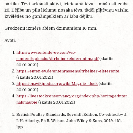
pārtiku. Tēvi seksuāli aktīvi, ieteicamā tēvu – māšu attiecība
1:5. Dējību un pīļu lielumu nosaka tēvs, tādēļ pīļtēviņu vaislai
izvēlēties no ganāmpulkiem ar labu dējību.
Gredzenu izmērs abiem dzimumiem 16 mm.
Avoti:
http://www.entente-ee.com/wp-
content/uploads/Altrheinerelsterenten.pdf
(skatīts
20.01.2021)
https://enten-sv.de/entenrassen/altrheiner-elsterente/
(skatīts 20.01.2021)
https://en.wikipedia.org/wiki/Magpie_duck
(skatīts
20.01.2021)
https://livestockconservancy.org/index.php/heritage/inter
nal/magpie
(skatīts 20.01.2021)
British Poultry Standards
.
Seventh Edition. Co-edited by J.
I. H. Allonby, Ph.B. Wilson. John Wiley & Sons, 2019. 461.
lpp.