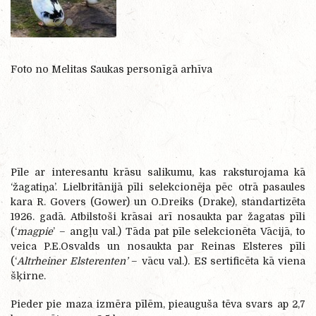
Foto no Melitas Saukas personīgā arhīva
Pīle ar interesantu krāsu salikumu, kas raksturojama kā
‘žagatiņa’. Lielbritānijā pīli selekcionēja pēc otrā pasaules
kara R. Govers (Gower) un O.Dreiks (Drake), standartizēta
1926. gadā. Atbilstoši krāsai arī nosaukta par žagatas pīli
(‘
magpie
’ – angļu val.) Tāda pat pīle selekcionēta Vācijā, to
veica P.E.Osvalds un nosaukta par Reinas Elsteres pīli
(‘
Altrheiner Elsterenten’
– vācu val.). ES sertificēta kā viena
šķirne.
Pieder pie maza izmēra pīlēm, pieauguša tēva svars ap 2,7