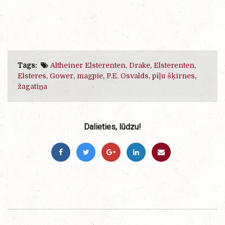
Tags:
Altheiner Elsterenten
,
Drake
,
Elsterenten
,
Elsteres
,
Gower
,
magpie
,
P.E. Osvalds
,
pīļu šķirnes
,
žagatiņa
Dalieties, lūdzu!