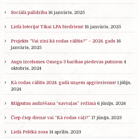
Sociālā palīdzība
16 janvāris, 2025
Lielā loterija! Tikai LPA biedriem!
16 janvāris, 2025
Projekts “Vai zini kā rodas cālītis?” – 2024. gads
16
janvāris, 2025
Augu izcelsmes Omega-3 barības piedevas putniem
4
oktobris, 2024
Kā rodas cālītis 2024. gadā uzņem apgriezienus!
1 jūlijs,
2024
Mājputnu audzēšana “savvaļas” režīmā
6 jūnijs, 2024
Čiep-čiep diena! vai “Kā rodas cāļi?”
17 jūnijs, 2023
Lielā Pelēkā zoss
14 aprīlis, 2023