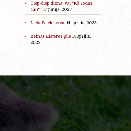
Čiep-čiep diena! vai “Kā rodas
cāļi?”
17 jūnijs, 2023
Lielā Pelēkā zoss
14 aprīlis, 2023
Reinas Elsteres pīle
14 aprīlis,
2023