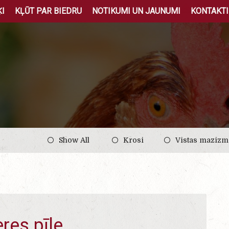
I
KĻŪT PAR BIEDRU
NOTIKUMI UN JAUNUMI
KONTAKTI
Show All
Krosi
Vistas mazizm
res pīle