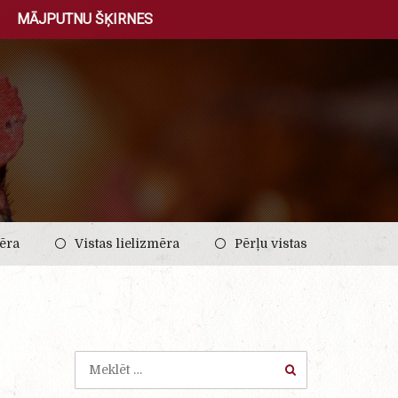
MĀJPUTNU ŠĶIRNES
ēra
Vistas lielizmēra
Pērļu vistas