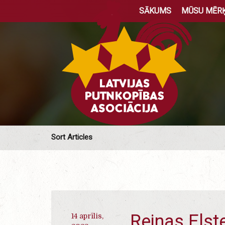
SĀKUMS
MŪSU MĒRĶ
Sort Articles
Reinas Elste
14 aprīlis,