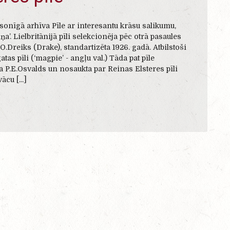
sonīgā arhīva Pīle ar interesantu krāsu salikumu,
a’. Lielbritānijā pīli selekcionēja pēc otrā pasaules
.Dreiks (Drake), standartizēta 1926. gadā. Atbilstoši
tas pīli (‘magpie’ - angļu val.) Tāda pat pīle
ca P.E.Osvalds un nosaukta par Reinas Elsteres pīli
ācu [...]