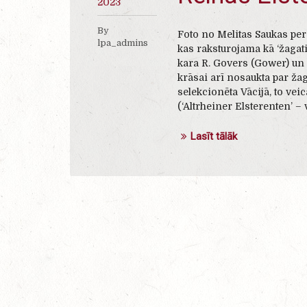
2023
By
Foto no Melitas Saukas per
lpa_admins
kas raksturojama kā ‘žagatiņ
kara R. Govers (Gower) un O
krāsai arī nosaukta par žaga
selekcionēta Vācijā, to vei
(‘Altrheiner Elsterenten’ – v
Lasīt tālāk