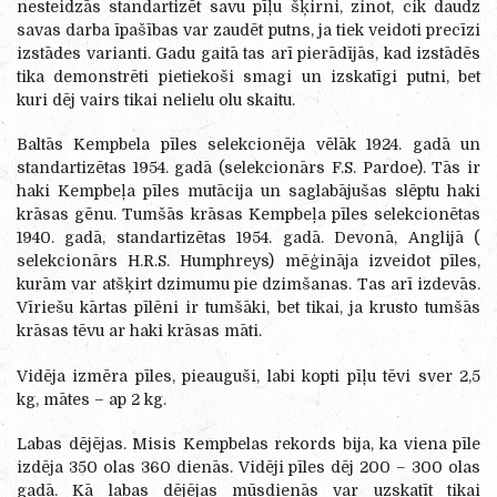
nesteidzās standartizēt savu pīļu šķirni, zinot, cik daudz
savas darba īpašības var zaudēt putns, ja tiek veidoti precīzi
izstādes varianti. Gadu gaitā tas arī pierādījās, kad izstādēs
tika demonstrēti pietiekoši smagi un izskatīgi putni, bet
kuri dēj vairs tikai nelielu olu skaitu.
Baltās Kempbela pīles selekcionēja vēlāk 1924. gadā un
standartizētas 1954. gadā (selekcionārs
F.S. Pardoe). Tās ir
haki Kempbeļa pīles mutācija un saglabājušas slēptu haki
krāsas gēnu.
Tumšās krāsas Kempbeļa pīles selekcionētas
1940. gadā, standartizētas 1954. gadā. Devonā, Anglijā (
selekcionārs H.R.S. Humphreys) mēģināja izveidot pīles,
kurām var atšķirt dzimumu pie dzimšanas. Tas arī izdevās.
Vīriešu kārtas pīlēni ir tumšāki, bet tikai, ja krusto tumšās
krāsas tēvu ar haki krāsas māti.
Vidēja izmēra pīles, pieauguši, labi kopti pīļu tēvi sver 2,5
kg, mātes – ap 2 kg.
Labas dējējas. Misis Kem
p
belas rekords bija, ka viena pīle
izdēja 350 olas 360 dienās. Vidēji pīles dēj 200 – 300 olas
gadā. Kā labas dējējas mūsdienās var uzskatīt tikai