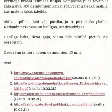
ķermeņa krāsai. Tumšās līnijas Kem
p
belas pīles tēvam ir
zaļa galva, abu dzimumiem katrai spalvai ir gaišāka maliņa,
kas mātēm labāk izteikta.
Aktīvas pīlītes, labi vāc pārtiku, ja ir pietiekoša platība.
Nedaudz nervozas un bailīgas, bet draudzīgas.
Garšīga balta, liesa gaļa, viena pīle pilnībā pietiek 2-3
personām.
Gredzenu izmērs abiem dzimumiem 15 mm.
Avoti
http://www.entente-ee.com/wp-
content/uploads/Campbellenten.pdf
(skatīts 10.02.21.)
https://www.bdrg.de/media/docs/Rassen_Farbenschlaege_
2019.pdf
(skatīts 10.02.21.)
https://enten-sv.de/entenrassen/deutsche-campbellente/
(skatīts 10.02.21.)
https://ashtonwaterfowl.net/khaki_campbell.htm
(skatīts
10.02.21.)