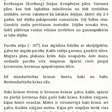
Kortlangas (Kortlang) līnijas Kempbeļas pīles. Vairumā
pīles, kas tiek izplatītas mūsdienās un tiek izstādītas
izstādēs, nevar raksturot kā labākās dējējas. Aktīvi dēj 2-3
gadus, tad dējība pakāpeniski samazinās. Dēj baltas olas.
Gandrīz zudis perēšanas instinkts. Dējību nosaka tēvs,
tādēļ pīļtēviņu vaislai vēlams izvēlēties no ganāmpulkiem
ar labu dējību.
0
Pacelta stāja (~ 35
), kas atgādina līdzību ar skrējējpīlēm,
galvu tur augstu paceltu. Kakls vidēja garuma, gandrīz stāvs.
Mugura plata, plakana, krūts daļa noapaļota. Aste maza,
nedaudz pacelta virs muguras. Spārni cieši pieguļ
ķermenim, ķermeņa apspalvojums blīvs.
ES standartizētas krāsas: tumša, haki un balta.
Nestandartizēta krāsa zila.
Haki krāsas tēviem ir bronzas krāsas galva, kakls, spārni
un pārējā ķermeņa daļa gaiši haki krāsa. Knābis zaļgans,
kājas tumši oranžas. Mātes ir vienmērīgā haki krāsā, arī
galva, Knābis zaļgani melns. Kājas pēc iespējas tuvāk visa