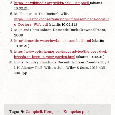
https://en.wikipedia.org/wiki/Khaki_Campbell
(skatīts
10.02.21.)
M. Thompson. The Doctor’s Wife.
https://livestockconservancy.org/images/uploads/docs/Th
e_Doctors_Wife.pdf
(skatīts 10.02.21.)
Mike and Chris Ashton.
Domestic Duck. Crowood Press,
2008
http://domestic-waterfowl.co.uk/campbell.html
(skatīts
10.02.21.)
https://www.pets4homes.co.uk/pet-advice/the-best-duck-
breeds-to-keep-in-your-garden.html
(skatīts 10.02.21.)
British Poultry Standards
.
Seventh Edition. Co-edited by J.
I. H. Allonby, Ph.B. Wilson. John Wiley & Sons, 2019.
435-
436. lpp.
Tags:
Campbell
,
Kempbela
,
Kempelas pīle
,