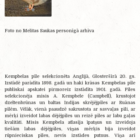
Foto no Melitas Saukas personīgā arhīva
Kempbelas pīle selekcionēta Anglijā, Glosteršīrā 20. gs.
Izstādē parādīta 1898. gadā un haki krāsas Kempbelas pīle
publiskai apskatei pirmoreiz izstādīta 1901. gadā. Pīles
selekcionēja misis A. Kempbele (Campbell), krustojot
dzeltenbrūnas un baltas Indijas skrējējpīles ar Ruānas
pīlēm. Vēlāk, vienā paaudzē sakrustota ar savvaļas pīli, ar
mērķi izveidot labas dējējpīles un reizē pīles ar labu gaļas
kvalitāti. Misis Kempbela atlasīja īpatņus un izveidoja
tiešām labas dējējpīles, viņas mērķis bija izveidot
rūpnieciskas pīles, nevis izstādes putnus. Viņa arī