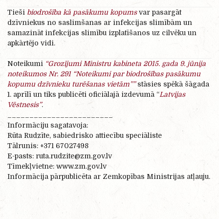
Tieši
biodrošība kā pasākumu kopums
var pasargāt
dzīvniekus no saslimšanas ar infekcijas slimībām un
samazināt infekcijas slimību izplatīšanos uz cilvēku un
apkārtējo vidi.
Noteikumi
“Grozījumi Ministru kabineta 2015. gada 9. jūnija
noteikumos Nr. 291 “Noteikumi par biodrošības pasākumu
kopumu dzīvnieku turēšanas vietām””
stāsies spēkā šāgada
1. aprīlī un tiks publicēti oficiālajā izdevumā “
Latvijas
Vēstnesis”
.
________________________
Informāciju sagatavoja:
Rūta Rudzīte, sabiedrisko attiecību speciāliste
Tālrunis: +371 67027498
E-pasts: ruta.rudzite@zm.gov.lv
Tīmekļvietne: www.zm.gov.lv
Informācija pārpublicēta ar Zemkopības Ministrijas atļauju.