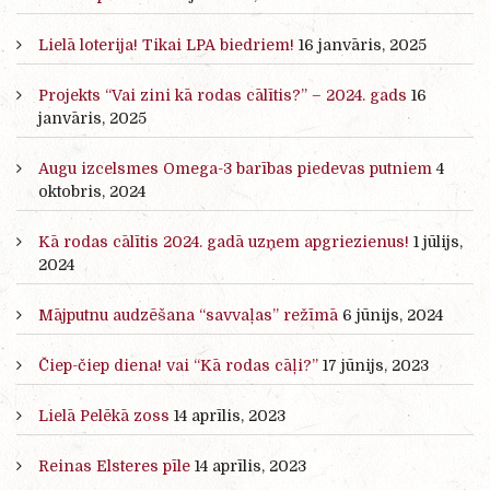
Lielā loterija! Tikai LPA biedriem!
16 janvāris, 2025
Projekts “Vai zini kā rodas cālītis?” – 2024. gads
16
janvāris, 2025
Augu izcelsmes Omega-3 barības piedevas putniem
4
oktobris, 2024
Kā rodas cālītis 2024. gadā uzņem apgriezienus!
1 jūlijs,
2024
Mājputnu audzēšana “savvaļas” režīmā
6 jūnijs, 2024
Čiep-čiep diena! vai “Kā rodas cāļi?”
17 jūnijs, 2023
Lielā Pelēkā zoss
14 aprīlis, 2023
Reinas Elsteres pīle
14 aprīlis, 2023