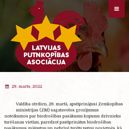
29. marts, 2022
Valdība otrdien, 29. martā, apstiprinājusi Zemkopības
ministrijas (ZM) sagatavotos grozījumus
noteikumos par biodrošības pasākumu kopumu dzīvnieku
turēšanas vietām, paredzot pastiprinātus biodrošības
pasākumus mājputnu un nebrīvē turētu putnu novietnēs, kā