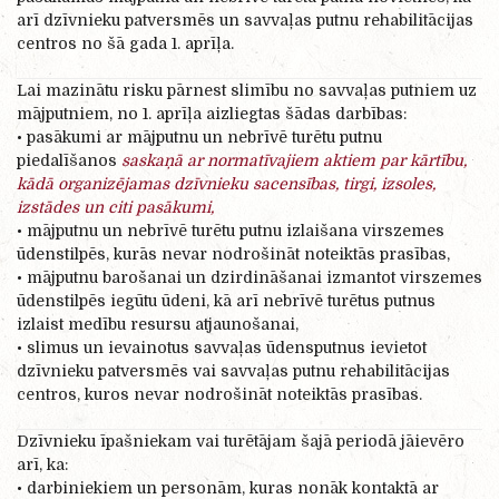
arī dzīvnieku patversmēs un savvaļas putnu rehabilitācijas
centros no šā gada 1. aprīļa.
Lai mazinātu risku pārnest slimību no savvaļas putniem uz
mājputniem, no 1. aprīļa aizliegtas šādas darbības:
• pasākumi ar mājputnu un nebrīvē turētu putnu
piedalīšanos
saskaņā ar normatīvajiem aktiem par kārtību,
kādā organizējamas dzīvnieku sacensības, tirgi, izsoles,
izstādes un citi pasākumi,
• mājputnu un nebrīvē turētu putnu izlaišana virszemes
ūdenstilpēs, kurās nevar nodrošināt noteiktās prasības,
• mājputnu barošanai un dzirdināšanai izmantot virszemes
ūdenstilpēs iegūtu ūdeni, kā arī nebrīvē turētus putnus
izlaist medību resursu atjaunošanai,
• slimus un ievainotus savvaļas ūdensputnus ievietot
dzīvnieku patversmēs vai savvaļas putnu rehabilitācijas
centros, kuros nevar nodrošināt noteiktās prasības.
Dzīvnieku īpašniekam vai turētājam šajā periodā jāievēro
arī, ka:
• darbiniekiem un personām, kuras nonāk kontaktā ar