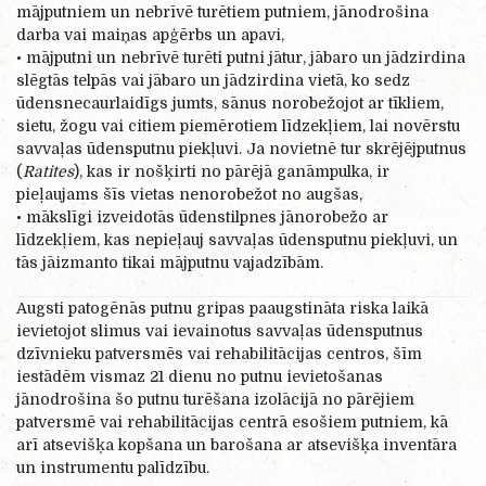
mājputniem un nebrīvē turētiem putniem, jānodrošina
darba vai maiņas apģērbs un apavi,
• mājputni un nebrīvē turēti putni jātur, jābaro un jādzirdina
slēgtās telpās vai jābaro un jādzirdina vietā, ko sedz
ūdensnecaurlaidīgs jumts, sānus norobežojot ar tīkliem,
sietu, žogu vai citiem piemērotiem līdzekļiem, lai novērstu
savvaļas ūdensputnu piekļuvi. Ja novietnē tur skrējējputnus
(
Ratites
), kas ir nošķirti no pārējā ganāmpulka, ir
pieļaujams šīs vietas nenorobežot no augšas,
• mākslīgi izveidotās ūdenstilpnes jānorobežo ar
līdzekļiem, kas nepieļauj savvaļas ūdensputnu piekļuvi, un
tās jāizmanto tikai mājputnu vajadzībām.
Augsti patogēnās putnu gripas paaugstināta riska laikā
ievietojot slimus vai ievainotus savvaļas ūdensputnus
dzīvnieku patversmēs vai rehabilitācijas centros, šīm
iestādēm vismaz 21 dienu no putnu ievietošanas
jānodrošina šo putnu turēšana izolācijā no pārējiem
patversmē vai rehabilitācijas centrā esošiem putniem, kā
arī atsevišķa kopšana un barošana ar atsevišķa inventāra
un instrumentu palīdzību.