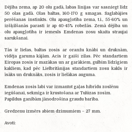
Dējība zema, ap 20 olu gadā, labas līnijas var sasniegt līdz
50 olas gadā. Olas baltas, 160-170 g smagas. Saglabājies
perēšanas instinkts. Olu apaugļotība zema, t.i., 55-60% un
izšķilšanās parasti ir ap 40-45% robežās. Zemā dējība un
olu apaugļotība ir iemesl
s
Emdenas zosu skaita straujai
sarukšanai.
Tās ir lielas, baltas zosis ar oranžu knābi un druknām,
vidēja garuma kājām. Acis ir gaiši zilas. Pēc standartiem
Eiropas zosis ir mazākas un ar garākiem, gulbim līdzīgiem
kakliem, kad pēc Lielbritānijas standartiem zosu kakls ir
īsāks un druknāks, zosis ir lielākas auguma.
Emdenas zosis labi var izmantot gaļas hibrīdu zoslēnu
iegūšanai, sekmīga ir krustošana ar Tulūzas zosīm.
Papildus ganībām jānodrošina graudu barība.
Gredzenu izmērs abiem dzimumiem – 27 mm.
Avoti: