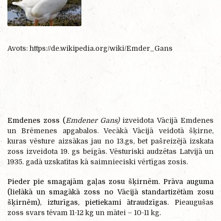
Avots: https://de.wikipedia.org/wiki/Emder_Gans
Emdenes zoss (
Emdener Gans)
izveidota Vācijā Emdenes
un Brēmenes apgabalos. Vecākā Vācijā veidotā šķirne,
kuras vēsture aizsākas jau no 13.gs, bet pašreizējā izskata
zoss izveidota 19. gs beigās. Vēsturiski audzētas Latvijā un
1935. gadā uzskatītas kā saimnieciski vērtīgas zosis.
Pieder pie smagajām gaļas zosu šķirnēm. Prāva auguma
(lielākā un smagākā zoss no Vācijā standartizētām zosu
šķirnēm), izturīgas, pietiekami ātraudzīgas. P
ieaugušas
zoss svars tēvam 11-12 kg un mātei – 10-11 kg.