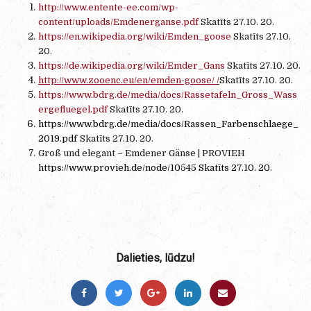
http://www.entente-ee.com/wp-
content/uploads/Emdenerganse.pdf
Skatīts 27.10. 20.
https://en.wikipedia.org/wiki/Emden_goose
Skatīts 27.10.
20.
https://de.wikipedia.org/wiki/Emder_Gans
Skatīts 27.10. 20.
http://www.zooenc.eu/en/emden-goose/ /
Skatīts 27.10. 20.
https://www.bdrg.de/media/docs/Rassetafeln_Gross_Wass
ergefluegel.pdf
Skatīts 27.10. 20.
https://www.bdrg.de/media/docs/Rassen_Farbenschlaege_
2019.pdf
Skatīts 27.10. 20.
Groß und elegant – Emdener Gänse | PROVIEH
https://www.provieh.de/node/10545
Skatīts 27.10. 20
.
Dalieties, lūdzu!