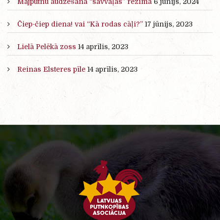
Mājputnu audzēšana “savvaļas” režīmā
6 jūnijs, 2024
Čiep-čiep diena! vai “Kā rodas cāļi?”
17 jūnijs, 2023
Lielā Pelēkā zoss
14 aprīlis, 2023
Reinas Elsteres pīle
14 aprīlis, 2023