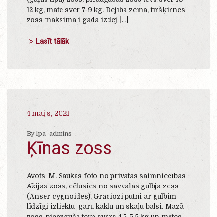
12 kg, māte sver 7-9 kg. Dējība zema, tīršķirnes
zoss maksimāli gadā izdēj [...]
Lasīt tālāk
4 maijs, 2021
By lpa_admins
Ķīnas zoss
Avots: M. Saukas foto no privātās saimniecības
Āzijas zoss, cēlusies no savvaļas gulbja zoss
(Anser cygnoides). Graciozi putni ar gulbim
līdzīgi izliektu garu kaklu un skaļu balsi. Mazā
zoss, pieauguša tēva svars 4,5-5,5 kg un mātes