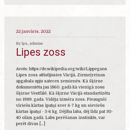
22 janvāris, 2022
By lpa_admins
Lipes zoss
Avots: https://de.wikipedia.org/wiki/Lippegans
Lipes zoss attīstījusies Vācijā, Ziemeļreinas
apgabala upju sateces zemienēs. Kā šķirne
dokumentēta jau 1860. gadā kā vienīgā zosu
šķirne Vestfālē. Kā šķirne Vācijā standartizēta
no 1989. gada. Vidēja izmēra zoss. Pieauguši
vīriešu kārtas īpatņi sver 6-7 kg un sieviešu
kārtas īpatņi - 5-6 kg. Dējība laba, dēj līdz pat 30-
40 olām gadā. Labs perēšanas instinkts, var
perēt divas [...]