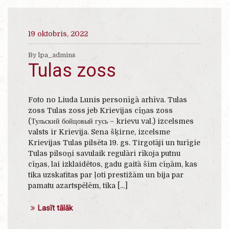
19 oktobris, 2022
By lpa_admins
Tulas zoss
Foto no Liuda Lunis personīgā arhīva. Tulas
zoss Tulas zoss jeb Krievijas cīņas zoss
(Тульский бойцовый гусь – krievu val.) izcelsmes
valsts ir Krievija. Sena šķirne, izcelsme
Krievijas Tulas pilsēta 19. gs. Tirgotāji un turīgie
Tulas pilsoņi savulaik regulāri rīkoja putnu
cīņas, lai izklaidētos, gadu gaitā šīm cīņām, kas
tika uzskatītas par ļoti prestižām un bija par
pamatu azartspēlēm, tika [...]
Lasīt tālāk