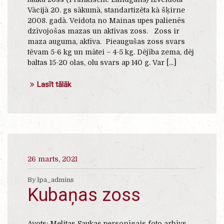
Vācijā 20. gs sākumā, standartizēta kā šķirne
2008. gadā. Veidota no Mainas upes palienēs
dzīvojošas mazas un aktīvas zoss. Zoss ir
maza auguma, aktīva. Pieaugušas zoss svars
tēvam 5-6 kg un mātei – 4-5 kg. Dējība zema, dēj
baltas 15-20 olas, olu svars ap 140 g. Var [...]
Lasīt tālāk
26 marts, 2021
By lpa_admins
Kubaņas zoss
Avots: Melitas Saukas personīgais foto arhīvs