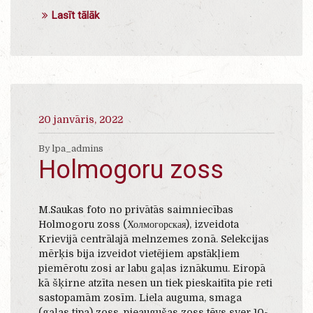
Lasīt tālāk
20 janvāris, 2022
By lpa_admins
Holmogoru zoss
M.Saukas foto no privātās saimniecības
Holmogoru zoss (Холмогорская), izveidota
Krievijā centrālajā melnzemes zonā. Selekcijas
mērķis bija izveidot vietējiem apstākļiem
piemērotu zosi ar labu gaļas iznākumu. Eiropā
kā šķirne atzīta nesen un tiek pieskaitīta pie reti
sastopamām zosīm. Liela auguma, smaga
(gaļas tipa) zoss, pieaugušas zoss tēvs sver 10-