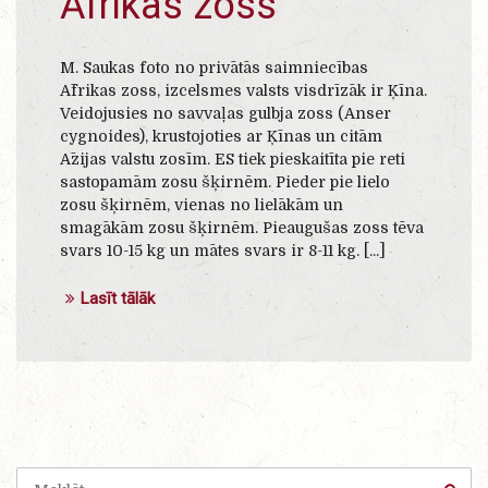
Āfrikas zoss
M. Saukas foto no privātās saimniecības
Āfrikas zoss, izcelsmes valsts visdrīzāk ir Ķīna.
Veidojusies no savvaļas gulbja zoss (Anser
cygnoides), krustojoties ar Ķīnas un citām
Āzijas valstu zosīm. ES tiek pieskaitīta pie reti
sastopamām zosu šķirnēm. Pieder pie lielo
zosu šķirnēm, vienas no lielākām un
smagākām zosu šķirnēm. Pieaugušas zoss tēva
svars 10-15 kg un mātes svars ir 8-11 kg. [...]
Lasīt tālāk