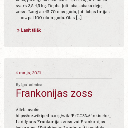
svars 3,5-4,5 kg. Dējība ļoti laba, labākā dējēj-
zoss . Izdēj ap 45-70 olas gadā, ļoti labas līnijas
– līdz pat 100 olām gadā. Olas [...]
Lasīt tālāk
4 maijs, 2021
By lpa_admins
Frankonijas zoss
Attēla avots:
https://de.wikipedia.org/wiki/Fr%C3%A4nkische_
Landgans Frankonijas zoss vai Frankonijas
lauku zoss (Fränkische Landgans) izveidota