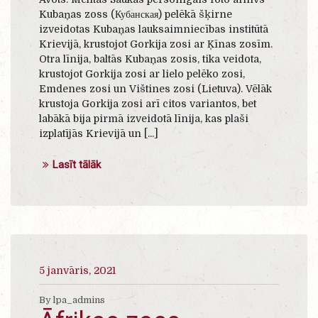
Kubaņas zoss (Кубанская) pelēkā šķirne
izveidotas Kubaņas lauksaimniecības institūtā
Krievijā, krustojot Gorkija zosi ar Ķīnas zosīm.
Otra līnija, baltās Kubaņas zosis, tika veidota,
krustojot Gorkija zosi ar lielo pelēko zosi,
Emdenes zosi un Vištines zosi (Lietuva). Vēlāk
krustoja Gorkija zosi arī citos variantos, bet
labākā bija pirmā izveidotā līnija, kas plaši
izplatījās Krievijā un [...]
Lasīt tālāk
5 janvāris, 2021
By lpa_admins