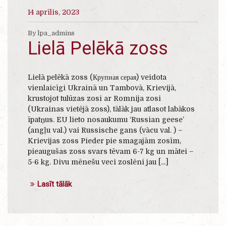
14 aprīlis, 2023
By lpa_admins
Lielā Pelēkā zoss
Lielā pelēkā zoss (Крупная серая) veidota
vienlaicīgi Ukrainā un Tambovā, Krievijā,
krustojot tulūzas zosi ar Romnija zosi
(Ukrainas vietējā zoss), tālāk jau atlasot labākos
īpatņus. EU lieto nosaukumu ‘Russian geese’
(angļu val.) vai Russische gans (vācu val. ) –
Krievijas zoss Pieder pie smagajām zosīm,
pieaugušas zoss svars tēvam 6-7 kg un mātei –
5-6 kg. Divu mēnešu veci zoslēni jau [...]
Lasīt tālāk