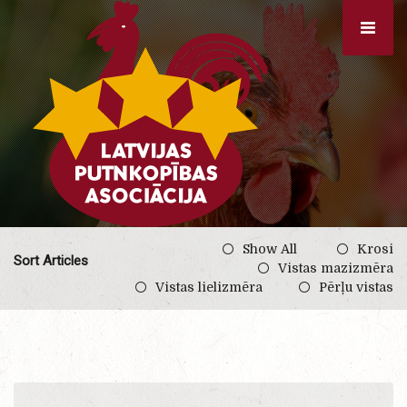
Show All
Krosi
Sort Articles
Vistas mazizmēra
Vistas lielizmēra
Pērļu vistas