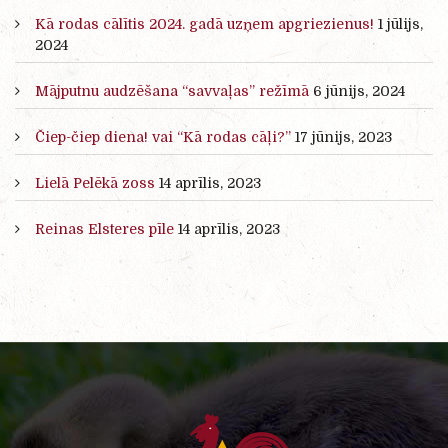
Kā rodas cālītis 2024. gadā uzņem apgriezienus!
1 jūlijs,
2024
Mājputnu audzēšana “savvaļas” režīmā
6 jūnijs, 2024
Čiep-čiep diena! vai “Kā rodas cāļi?”
17 jūnijs, 2023
Lielā Pelēkā zoss
14 aprīlis, 2023
Reinas Elsteres pīle
14 aprīlis, 2023