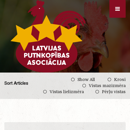
Show All
Krosi
Sort Articles
Vistas mazizmēra
Vistas lielizmēra
Pērļu vistas