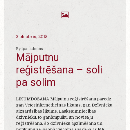
2 oktobris, 2018
By lpa_admins
Mājputnu
reģistrēšana – soli
pa solim
LIKUMDOŠANA Mājputnu reģistrēšanu paredz
gan Veterinārmedicīnas likums, gan Dzīvnieku
aizsardzības likums. Lauksaimniecības
dzīvnieku, to ganāmpulku un novietņu
reģistrēšana, šo dzīvnieku apzīmēšana un
notikumu ziņošana veicama saskaņā ar MK