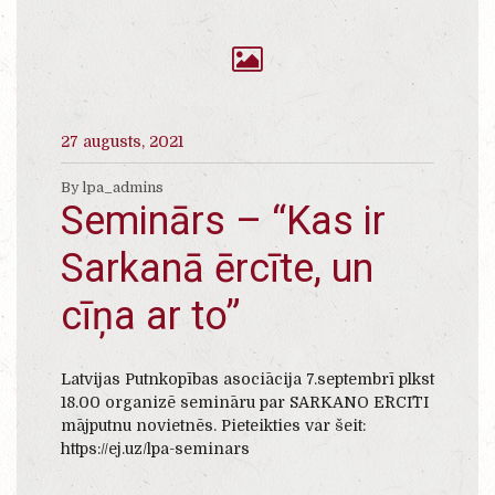
27 augusts, 2021
By lpa_admins
Seminārs – “Kas ir
Sarkanā ērcīte, un
cīņa ar to”
Latvijas Putnkopības asociācija 7.septembrī plkst
18.00 organizē semināru par SARKANO ĒRCĪTI
mājputnu novietnēs. Pieteikties var šeit:
https://ej.uz/lpa-seminars