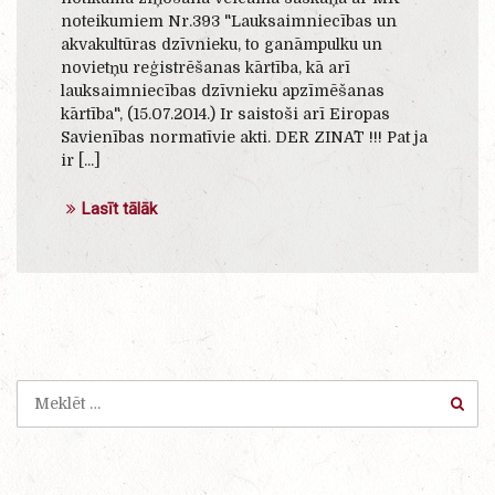
noteikumiem Nr.393 "Lauksaimniecības un
akvakultūras dzīvnieku, to ganāmpulku un
novietņu reģistrēšanas kārtība, kā arī
lauksaimniecības dzīvnieku apzīmēšanas
kārtība", (15.07.2014.) Ir saistoši arī Eiropas
Savienības normatīvie akti. DER ZINĀT !!! Pat ja
ir [...]
Lasīt tālāk