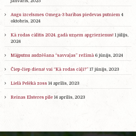
janvāris, 2025
Augu izcelsmes Omega-3 barības piedevas putniem
4
oktobris, 2024
Kā rodas cālītis 2024. gadā uzņem apgriezienus!
1 jūlijs,
2024
Mājputnu audzēšana “savvaļas” režīmā
6 jūnijs, 2024
Čiep-čiep diena! vai “Kā rodas cāļi?”
17 jūnijs, 2023
Lielā Pelēkā zoss
14 aprīlis, 2023
Reinas Elsteres pīle
14 aprīlis, 2023