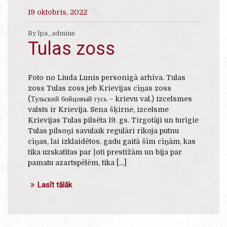
19 oktobris, 2022
By lpa_admins
Tulas zoss
Foto no Liuda Lunis personīgā arhīva. Tulas
zoss Tulas zoss jeb Krievijas cīņas zoss
(Тульский бойцовый гусь – krievu val.) izcelsmes
valsts ir Krievija. Sena šķirne, izcelsme
Krievijas Tulas pilsēta 19. gs. Tirgotāji un turīgie
Tulas pilsoņi savulaik regulāri rīkoja putnu
cīņas, lai izklaidētos, gadu gaitā šīm cīņām, kas
tika uzskatītas par ļoti prestižām un bija par
pamatu azartspēlēm, tika [...]
Lasīt tālāk