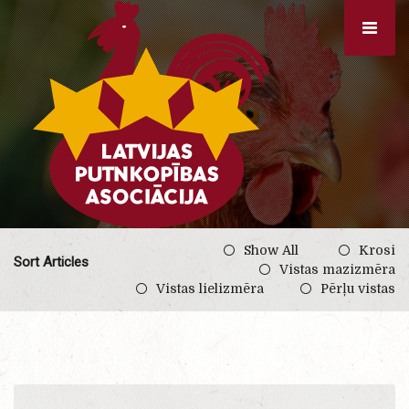
Show All
Krosi
Sort Articles
Vistas mazizmēra
Vistas lielizmēra
Pērļu vistas