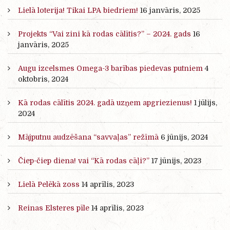
Lielā loterija! Tikai LPA biedriem!
16 janvāris, 2025
Projekts “Vai zini kā rodas cālītis?” – 2024. gads
16
janvāris, 2025
Augu izcelsmes Omega-3 barības piedevas putniem
4
oktobris, 2024
Kā rodas cālītis 2024. gadā uzņem apgriezienus!
1 jūlijs,
2024
Mājputnu audzēšana “savvaļas” režīmā
6 jūnijs, 2024
Čiep-čiep diena! vai “Kā rodas cāļi?”
17 jūnijs, 2023
Lielā Pelēkā zoss
14 aprīlis, 2023
Reinas Elsteres pīle
14 aprīlis, 2023