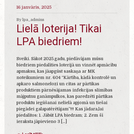
16 janvāris, 2025
By lpa_admins
Lielā loterija! Tikai
LPA biedriem!
Sveiki. Sākot 2025.gadu, piedāvājam mūsu
biedriem piedalīties loterijā un vinnēt apmācību
apmaksu, kas jāapgūst saskaņa ar MK
noteikumiem nr. 604 “Kārtība, kādā kontrolē un
apkaro salmonelozi un citas ar pārtikas
produktiem pārnēsājamas infekcijas slimības
mājputnu ganāmpulkos, kas paredzēti pārtikas
produktu iegūšanai nelielā apjomā un tiešai
piegādei galapatērētājam”!!! Kas jādara,lai
piedalītos: 1. Jābūt LPA biedram; 2. Zem šī
ieraksta jāpievieno 3 [...]