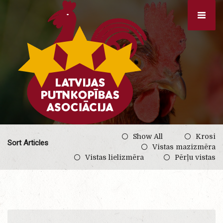
Show All
Krosi
Sort Articles
Vistas mazizmēra
Vistas lielizmēra
Pērļu vistas